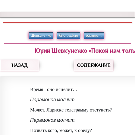
Шевкуненко
биография
разное…
Юрий
Шевкуненко
«
Покой нам толь
НАЗАД
СОДЕРЖАНИЕ
Время - оно исцелит…
Парамонов молчит.
Может, Лариске телеграмму отстукать?
Парамонов молчит.
Позвать кого, может, к обеду?