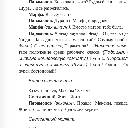
Парамонов.
Кого звать, кого? Рядом были… инж
Шура… Все разбежались.
Марфа.
Ваську если?
Парамонов.
Дура ты, Марфа, и вредная…
Марфа
(захныкала)
. Вместо матери тебе была.
Парамонов.
А чему научила? Чему?! Отрезы в су
Уходи! Да ладно, что я - маленький? Самому сообр
души.)
С кем остался, Парамонов?!..
(Невесело усме
твое положение среди рабочего класса!
(Подошел,
бывшую денисовскую комнату.)
Пусто!..
(Перешел
и заглянул в комнату Шуры.)
Пусто! Один… Оди
дурак бостоновый!
Вошел Светличный.
Зачем пришел, Максим? Зачем?..
Светличный.
Жить. Жить…
Парамонов
(вскочил)
. Правда, Максим, правд
Живи! Я один не могу. Денисова вернем.
Светличный молчит.