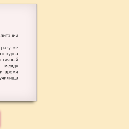
питании
сразу же
го курса
истичный
я между
 и время
 училища