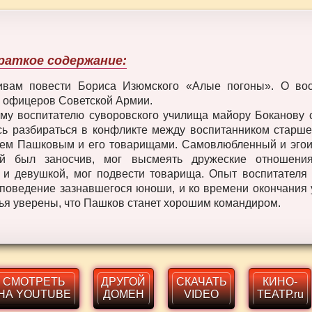
раткое содержание:
ивам повести Бориса Изюмского «Алые погоны». О вос
 офицеров Советской Армии.
му воспитателю cуворовского училища майору Боканову 
ь разбираться в конфликте между воспитанником старше
ем Пашковым и его товарищами. Самовлюбленный и эго
ий был заносчив, мог высмеять дружеские отношени
и девушкой, мог подвести товарища. Опыт воспитателя
поведение зазнавшегося юноши, и ко времени окончания
зья уверены, что Пашков станет хорошим командиром.
СМОТРЕТЬ
ДРУГОЙ
СКАЧАТЬ
КИНО-
НА YOUTUBE
ДОМЕН
VIDEO
ТЕАТР.ru