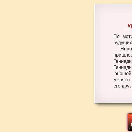
К
По мот
будущих
Ново
пришлос
Геннади
Геннад
юношей 
меняют 
его дру