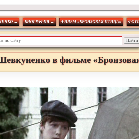
НЕНКО →
БИОГРАФИЯ →
ФИЛЬМ «БРОНЗОВАЯ ПТИЦА»
ФОТ
Шевкуненко
в фильме «Бронзова