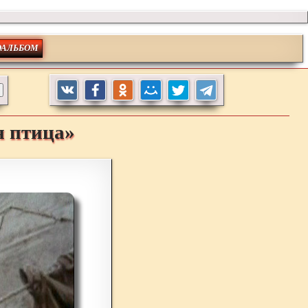
ОАЛЬБОМ
я птица»