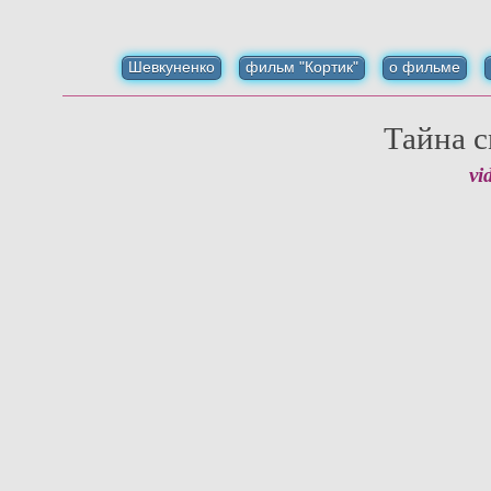
Шевкуненко
фильм "Кортик"
о фильме
Тайна 
vi