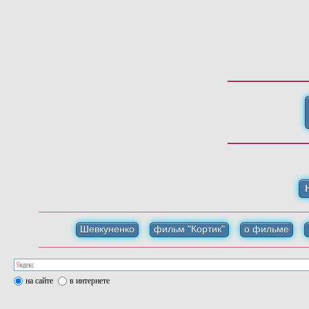
Шевкуненко
фильм "Кортик"
о фильме
на сайте
в интернете