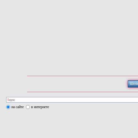
Шев
на сайте
в интернете