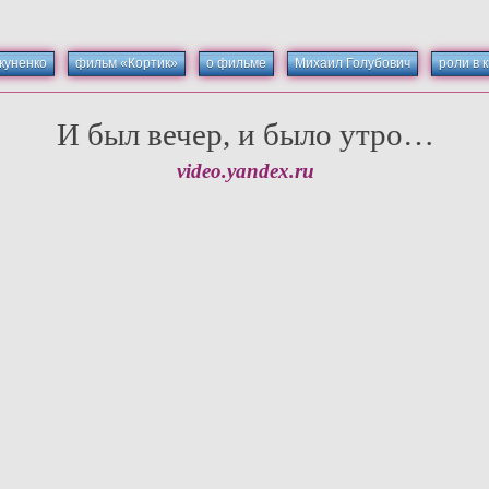
куненко
фильм «Кортик»
о фильме
Михаил Голубович
роли в 
И был вечер, и было утро…
video.yandex.ru