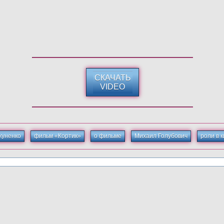
СКАЧАТЬ
VIDEO
куненко
фильм «Кортик»
о фильме
Михаил Голубович
роли в 