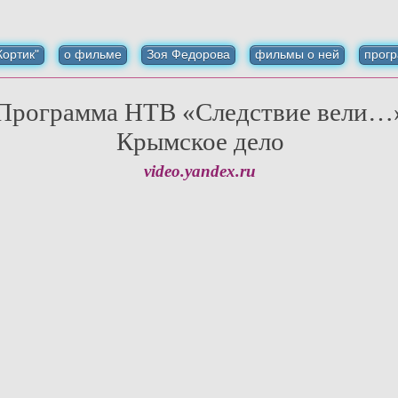
ортик"
о фильме
Зоя Федорова
фильмы о ней
прог
Программа НТВ «Следствие вели…
Крымское дело
video.yandex.ru