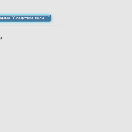
рамма "Следствие вели…"
»