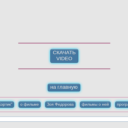
СКАЧАТЬ
VIDEO
на главную
ортик"
о фильме
Зоя Федорова
фильмы о ней
прогр