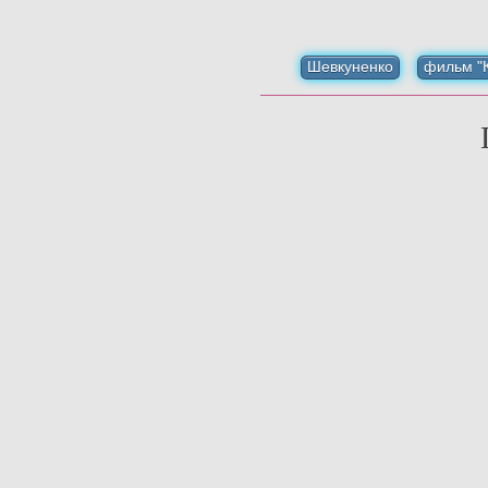
Шевкуненко
фильм "К