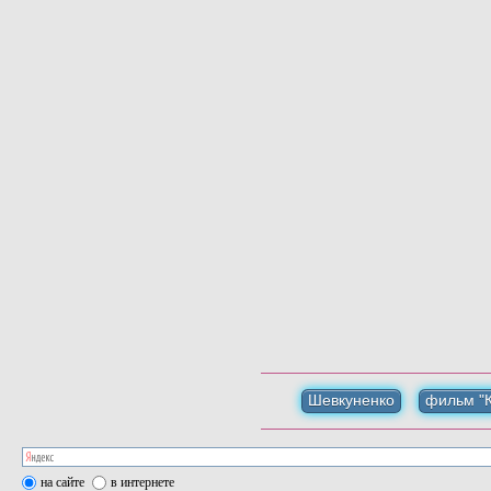
Шевкуненко
фильм "К
на сайте
в интернете