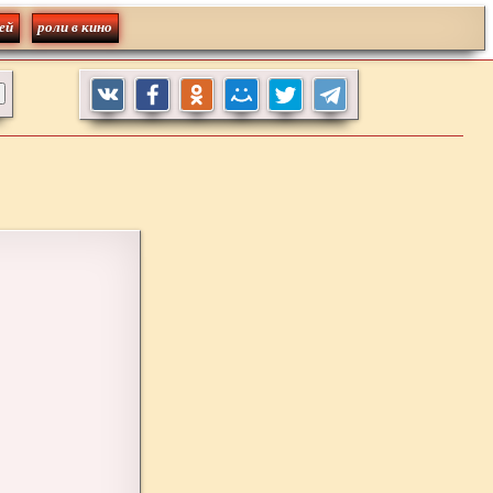
ей
роли в кино