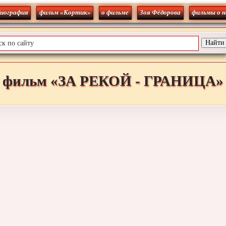
биография
фильм «Кортик»
о фильме
Зоя Фёдорова
фильмы о н
фильм «ЗА РЕКОЙ - ГРАНИЦА»