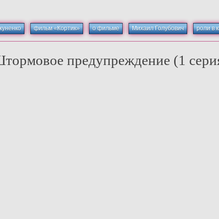
куненко
фильм «Кортик»
о фильме
Михаил Голубович
роли в 
тормовое предупреждение (1 сери