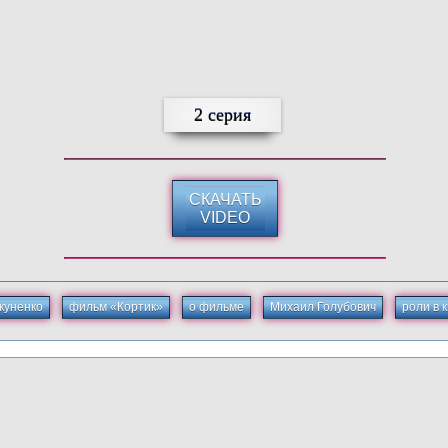
2 серия
СКАЧАТЬ
VIDEO
куненко
фильм «Кортик»
о фильме
Михаил Голубович
роли в 