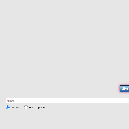
Шев
на сайте
в интернете