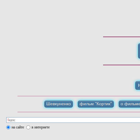
Шевкуненко
фильм "Кортик"
о фильм
на сайте
в интернете