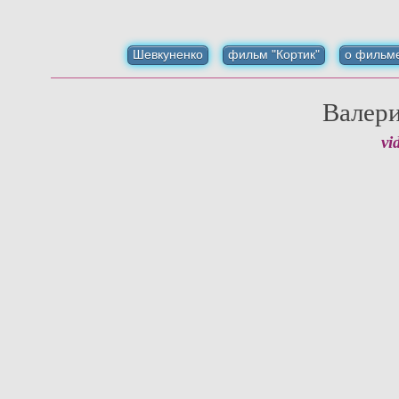
Шевкуненко
фильм "Кортик"
о фильм
Валер
vi