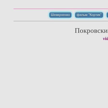
Шевкуненко
фильм "Кортик"
Покровские
vi