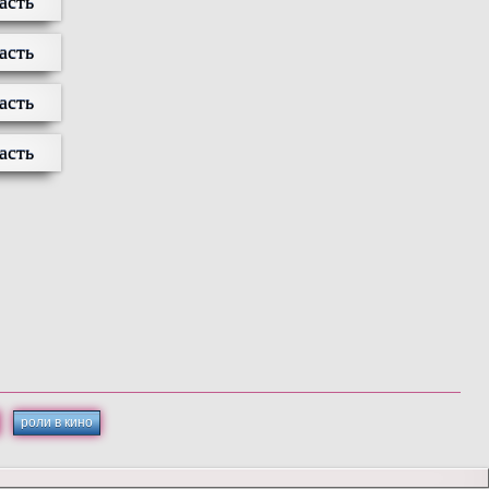
асть
асть
асть
асть
роли в кино