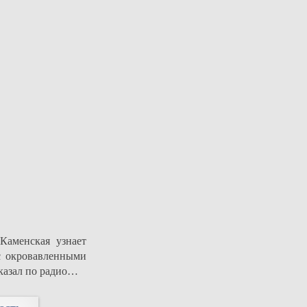
Каменская узнает
с окровавленными
сказал по радио…