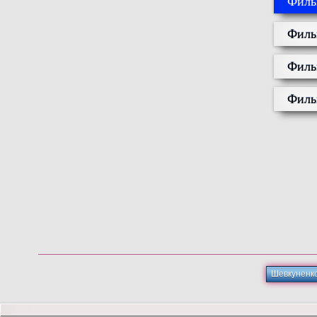
Филь
Филь
Филь
Филь
Шевкуненк