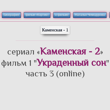
биография
фильм «Кортик»
о фильме
Наталья Чемодурова
Каменская - 1
Каменская - 2
сериал «
»
Украденный сон
фильм 1 "
"
часть 3 (online)