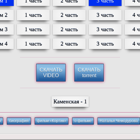
м 1
1 часть
2 часть
3 часть
4 ч
м 2
1 часть
2 часть
3 часть
4 ч
м 3
1 часть
2 часть
3 часть
4 ч
м 4
1 часть
2 часть
3 часть
4 ч
СКАЧАТЬ
СКАЧАТЬ
VIDEO
torrent
Каменская - 1
о
биография
фильм «Кортик»
о фильме
Наталья Чемодурова