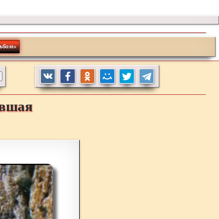
ьбом»
авшая