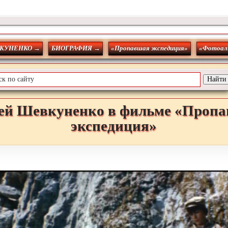
КУНЕНКО →
БИОГРАФИЯ →
«Пропавшая экспедиция»
«Фотоал
ей
Шевкуненко
в фильме «Проп
экспедиция»