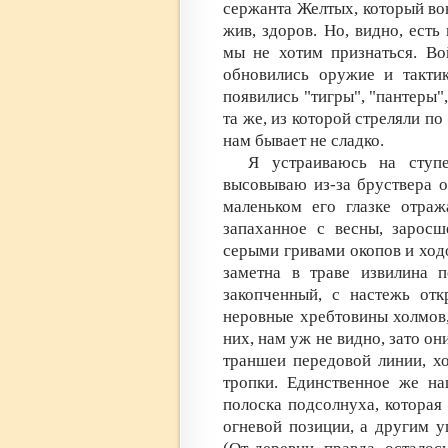
сержанта Желтых, который вою
жив, здоров. Но, видно, есть
мы не хотим признаться. Во
обновились оружие и тактик
появились "тигры", "пантеры",
та же, из которой стреляли п
нам бывает не сладко.
Я устраиваюсь на ступ
высовываю из-за бруствера о
маленьком его глазке отраж
запаханное с весны, заросш
серыми гривами окопов и ход
заметна в траве извилина п
закопченный, с настежь от
неровные хребтовины холмов,
них, нам уж не видно, зато о
траншеи передовой линии, х
тропки. Единственное же на
полоска подсолнуха, котора
огневой позиции, а другим 