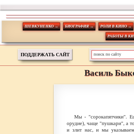
ШЕВКУНЕНКО →
БИОГРАФИЯ →
РОЛИ В КИНО →
РАБОТЫ В К
ПОДДЕРЖАТЬ САЙТ
Василь
Бык
Мы - "сорокапятчики". Е
орудие), чаще "пушкари", а т
и злит нас, и мы указывае