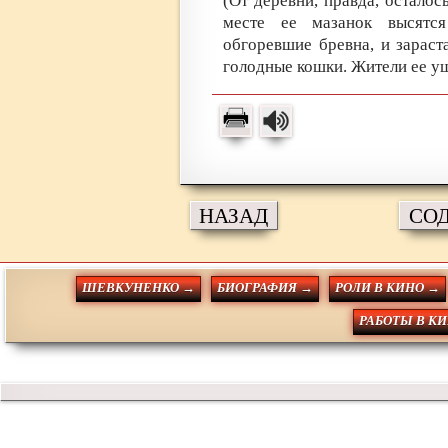
(От деревни, правда, осталос
месте ее мазанок высятся
обгоревшие бревна, и зараст
голодные кошки. Жители ее уш
НАЗАД
СО
ШЕВКУНЕНКО →
БИОГРАФИЯ →
РОЛИ В КИНО →
РАБОТЫ В К