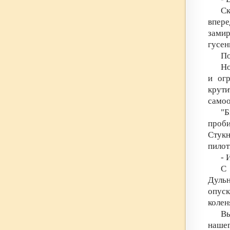
Ск
впер
зами
гусен
По
Но
и огр
крут
самоо
"Б
проб
Стук
пилот
- 
С
Дуль
опуск
колен
Вы
наше