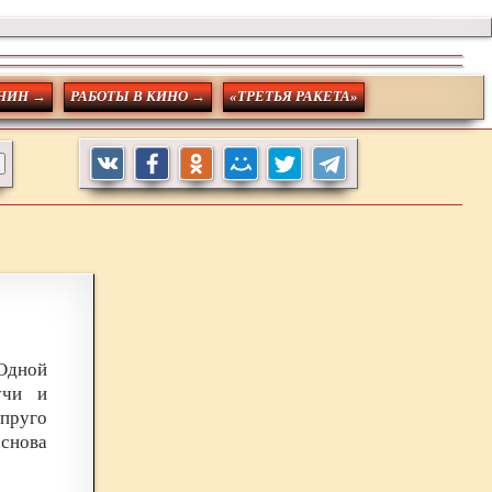
НИН →
РАБОТЫ В КИНО →
«ТРЕТЬЯ РАКЕТА»
 Одной
учи и
упруго
 снова