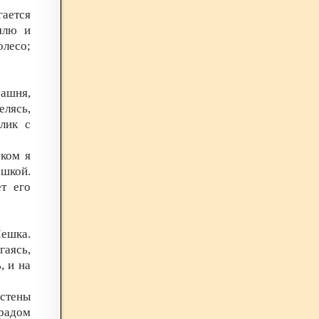
ается
млю и
лесо;
башня,
елясь,
лик с
зком я
шкой.
т его
ешка.
аясь,
, и на
 стены
радом