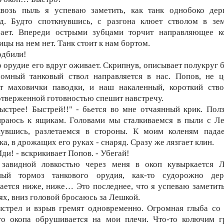
возь пыль я успеваю заметить, как танк однобоко дерг
ед. Будто споткнувшись, с разгона клюет стволом в зе
рает. Впереди острыми зубцами торчит направляющее ко
ицы на нем нет. Танк стоит к нам бортом.
дбили!
 орудие его вдруг оживает. Скрипнув, описывает полукруг 
омный танковый ствол направляется в нас. Попов, не ц
ит маховички паводки, и наш накаленный, короткий ство
тверженной готовностью спешит навстречу.
ыстрее! Быстрей!!" - бьется во мне отчаянный крик. Пол
ираюсь к ящикам. Головами мы сталкиваемся в пыли с Ле
нувшись, разлетаемся в стороны. К моим коленям падае
ка, в дрожащих его руках - снаряд. Сразу же лязгает клин.
Иди! - вскрикивает Попов. - Убегай!
 завидной ловкостью через меня в окоп кувыркается Л
ный тормоз танкового орудия, как-то судорожно дерг
ается ниже, ниже… Это последнее, что я успеваю заметить
ях, вниз головой бросаюсь за Лешкой.
стрел и взрыв гремят одновременно. Огромная глыба со
го окопа обрушивается на мои плечи. Что-то колючим г