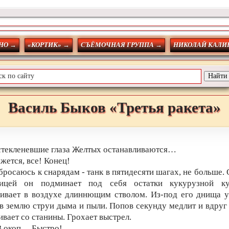
НО →
«КОРТИК» →
СЪЁМОЧНАЯ ГРУППА →
НИКОЛАЙ КАЛИ
Василь
Быков
«Третья ракета»
текленевшие глаза Желтых останавливаются…
жется, все! Конец!
бросаюсь к снарядам - танк в пятидесяти шагах, не больше.
ницей он подминает под себя остатки кукурузной к
ивает в воздухе длиннющим стволом. Из-под его днища 
в землю струи дыма и пыли. Попов секунду медлит и вдруг
ивает со станины. Грохает выстрел.
В окоп… Быстро!