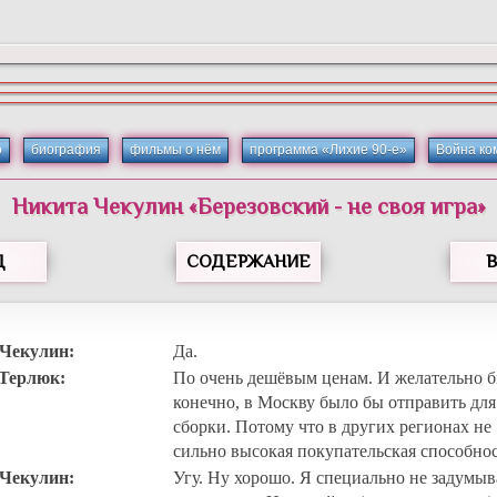
о
биография
фильмы о нём
программа «Лихие 90-е»
Война ко
Никита Чекулин «Березовский - не своя игра»
Д
СОДЕРЖАНИЕ
 Чекулин:
Да.
 Терлюк:
По очень дешёвым ценам. И желательно б
конечно, в Москву было бы отправить для
сборки. Потому что в других регионах не
сильно высокая покупательская способнос
 Чекулин:
Угу. Ну хорошо. Я специально не задумыв