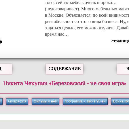
того, сейчас мебель очень широко…
(недоговаривает). Много мебельных мага
в Москве. Объясняется, по всей видимости
рентабельностью этого вида бизнеса. Ну, 
задаться целью, его можно изучить. Давай
время нас…
Д
СОДЕРЖАНИЕ
Никита Чекулин «Березовский - не своя игра»
о
биография
фильмы о нём
программа «Лихие 90-е»
Война ко