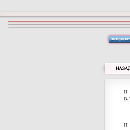
Шевкуненк
НАЗА
Н.
В.
Н.