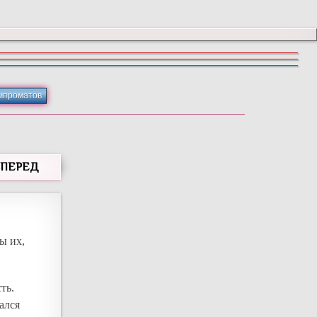
мпроматов
ВПЕРЕД
ы их,
ть.
ался