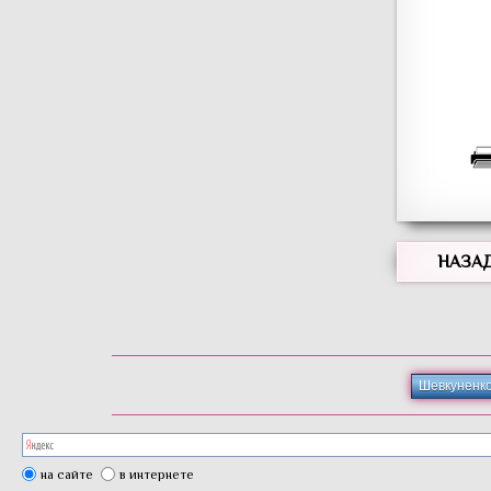
НАЗА
Шевкуненк
на сайте
в интернете