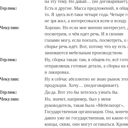
на эту тему. Но давай… (не договаривает)
 Терлюк:
Есть и другие. Масса предложений, в общ
то. Я здесь всё-таки четыре года. Четыре 
не зря жил, а интересовался всем и всюду.
 Чекулин:
Хорошо. Но если мое мнение интересует, 
посмотрим, о чём идет речь. И я своими
глазами могу, если поехать, посмотреть, о
сборке речь идёт. Вот, потому что ну есть
занимаются мебельным производством.
 Терлюк:
Ну, сборка такая: там, в общем-то, всё гот
отправляешь готовые детали, а сборка на 
и лакировка.
 Чекулин:
Ну я сейчас абсолютно не знаю рынок это
продукции. Хочу… (недоговаривает).
 Терлюк:
Да-да. Вот это бы хотелось узнать бы.
 Чекулин:
Но, значит, например, был у меня
руководитель, такая была «Мебельторг»,
Государственная организация. Она, конеч
давно уже не государственная, но какие-т
концы, связи, они могут оставаться. Кром