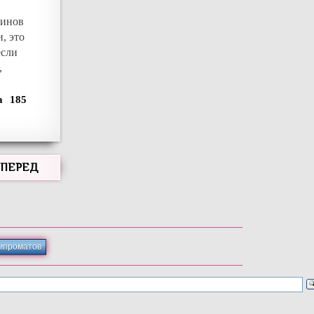
зинов
, это
если
,
185
ВПЕРЕД
мпроматов