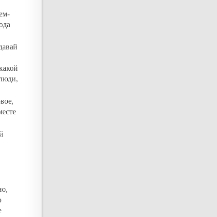
.
ем-
года
давай
 какой
 люди,
овое,
месте
й
но,
о
е