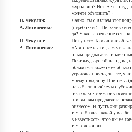
аккредитованных журналисто
журналист? Нет. А чего туда 
можете объяснить?»
Н. Чекулин:
Ладно, ты с Юлием этот воп
А. Литвиненко
(перебивает): «Вы занимаетес
да? У вас разрешение есть на
Н. Чекулин:
Нет у него. Как он мне объясн
А. Литвиненко:
«А что же вы тогда сами зан
и нам предлагаете незаконн
Поэтому, дорогой наш друг, 
обижаться, можете не обижать
угрожаю, просто, знаете, я не
моему товарищу, Никите… (н
него были проблемы с убежи
поставлю в известность анг
что вы нам предлагаете неза
бизнесом. И пусть они разбир
там за бизнес, какой у вас би
в известность, чтоб вы не гов
там заложили».