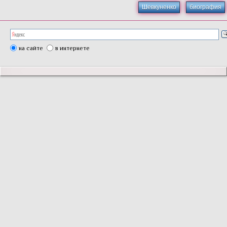
Шевкуненко
биография
на сайте
в интернете