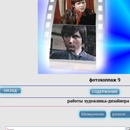
фотоколлаж 9
НАЗАД
СОДЕРЖАНИЕ
работы художника-дизайнер
Шевкуненко
разное…