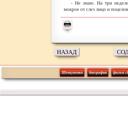
- Не знаю. На три недел
мокрое от слез лицо и поцелов
НАЗАД
СО
Шевкуненко
биография
фильм «