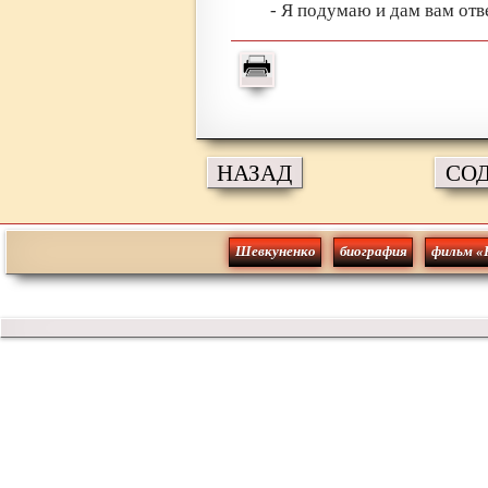
- Я подумаю и дам вам отв
НАЗАД
СО
Шевкуненко
биография
фильм «