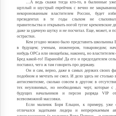
…А ведь скажи тогда кто-то, в былинные уже 
щуплый и шустрый еврейчик с вечно не закрывающ
некоронованным властителем России, будет изб
президентах в те годы слыхом не слыхивали
правительства и открывать ногой тугие кремлевские дв
даже за удачную шутку и не посчитал. Еще, может, и п
острастки.
Кем угодно можно было представить школьника 
в будущем; ученым, инженером, товароведом; нач
нибудь ОРСа или овощебазы, наконец, но властителем
Бред какой-то! Паранойя! Да его и председателем сель
поставил, чего ж там говорить про державу.
Он и сам, верно, даже в самых дерзких своих фа
подобном и мечтать не смел. И дело здесь не столько 
антисемитизме, сколько совсем в другом: в отсутств
тех неуловимых, но необходимых черт, которые с 
будущих начальников и персон разряда VIP о
всевозможной массовки.
Если мальчик Боря Ельцин, к примеру, уже 
отличался задатками лидера и непререкаемым ав
одноклассников (о мальчике Вове Путине – и говорит