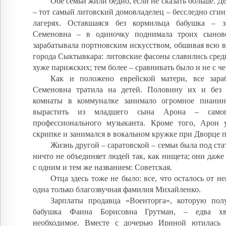
Обе семьи жили бедно, если не сказать больше. Д
– тот самый литовский домовладелец – бесследно сгин
лагерях. Оставшаяся без кормильца бабушка – з
Семеновна – в одиночку поднимала троих сынов
зарабатывала портновским искусством, обшивая всю 
города Сыктывкара: литовские фасоны славились сре
хуже парижских; тем более – сравнивать было и не с че
Как и положено еврейской матери, все зара
Семеновна тратила на детей. Половину их и без
комнаты в коммуналке занимало огромное пианин
вырастить из младшего сына Арона – само
профессионального музыканта. Кроме того, Арон 
скрипке и занимался в вокальном кружке при Дворце 
Жизнь другой – саратовской – семьи была под ста
ничто не объединяет людей так, как нищета; они даже
с одним и тем же названием: Советская.
Отца здесь тоже не было: все, что осталось от не
одна только благозвучная фамилия Михайленко.
Зарплаты продавца «Военторга», которую полу
бабушка Фаина Борисовна Грутман, – едва хв
необходимое. Вместе с дочерью Ириной ютилась 