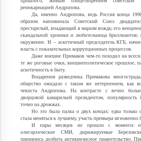
прошлого, живым олицетворением советской и
реинкарнацией Андропова.
Да, именно Андропова, ведь Россия конца 199
образом напоминала Советский Союз двадцатил
престарелый, впадающий в маразм вождь; его венценос
скандальной хроники и любительница бриллиантов; в
окружение. И – аскетичный председатель КГБ, начи
власть с показательных коррупционных процессов.
Даже внешне Примаков чем-то походил на всеси
те же роговые очки, внешнеполитическое прошлое, п
аскетичность в быту.
Воцарения разведчика Примакова многострада
общество ожидало с таким же нетерпением, как ко
чекиста Андропова. На контрасте с вечно боль
дворцовой камарильей президентом, популярность 
точно на дрожжах.
Но это была палка о двух концах: едва только 
стала меняться к лучшему, участь премьера мгновенно
И пары месяцев не прошло с момента ег
олигархические СМИ, дирижируемые Березовс
принялись долбить антикризисное правительство. Пр