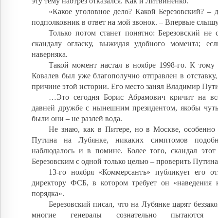
эту тему наотрез отказался. Как и Литвиненко.
«Какое уголовное дело? Какой Березовский? – 
подполковник в ответ на мой звонок. – Впервые слыш
Только потом станет понятно: Березовский не 
скандалу огласку, выжидая удобного момента; е
наверняка.
Такой момент настал в ноябре 1998-го. К тому
Ковалев был уже благополучно отправлен в отставку,
причине этой истории. Его место занял Владимир Пут
…Это сегодня Борис Абрамович кричит на вс
давней дружбе с нынешним президентом, якобы чуть 
были они – не разлей вода.
Не знаю, как в Питере, но в Москве, особенно
Путина на Лубянке, никаких симптомов подоб
наблюдалось и в помине. Более того, скандал этот
Березовским с одной только целью – проверить Путина
13-го ноября «Коммерсантъ» публикует его о
директору ФСБ, в котором требует он «наведения 
порядка».
Березовский писал, что на Лубянке царят беззако
многие генералы сознательно пытаются ди