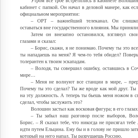
Утром все трое встретились в кабинете Волоши
кабинет с папкой. Он начал в деловой манере, как ес
официальном мероприятии:
– ОРТ – важнейший телеканал. Он слишко
оставаться вне государственного влияния. Мы приняли
Затем он внезапно остановился, взглянул св
глазами и сказал:
– Борис, скажи, я не понимаю. Почему ты это вс
ты нападаешь на меня? Я чем-то тебя обидел? Поверь
толерантен к твоим эскападам.
– Володя, ты совершил ошибку, оставшись в Со
мире…
– Меня не волнуют все станции в мире, – прер
Почему ты это сделал? Ты же вроде как мой друг. Ты
на эту должность. А теперь ты бьешь меня ножом в сп
сделал, чтобы заслужить это?
Волошин застыл как восковая фигура; в его глазах
– Ты забыл наш разговор после выборов, Вол
Борис. – Я сказал тебе, что никогда не присягал тебе
идти путем Ельцина. Ему бы и в голову не пришло зат
который на него напал. Ты разрушаешь Россию.