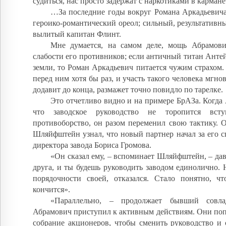
судиться, нас просто задержат с наркотиками в карма
…За последние годы вокруг Романа Аркадьевича
героико-романтический ореол; сильный, результативн
вылитый капитан Флинт.
Мне думается, на самом деле, мощь Абрамови
слабости его противников; если античный титан Антей
земли, то Роман Аркадьевич питается чужим страхом.
перед ним хотя бы раз, и участь такого человека мгно
додавит до конца, размажет точно повидло по тарелке.
Это отчетливо видно и на примере БрАЗа. Когда
что заводское руководство не торопится вс
противоборство, он разом переменил свою тактику. 
Шляйфштейн узнал, что новый партнер начал за его 
директора завода Бориса Громова.
«Он сказал ему, – вспоминает Шляйфштейн, – да
друга, и ты будешь руководить заводом единолично. 
порядочности своей, отказался. Стало понятно, ч
кончится».
«Параллельно, – продолжает бывший совл
Абрамович приступил к активным действиям. Они поп
собрание акционеров, чтобы сменить руководство и 