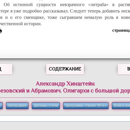
Об истинной сущности невзрачного «литраба» в растя
итере я уже подробно рассказывал. Следует теперь добавить нес
ов и о его сменщике, тоже сыгравшем немалую роль в нов
ечественной истории.
Д
СОДЕРЖАНИЕ
Александр Хинштейн
езовский и Абрамович. Олигархи с большой до
о
биография
фильмы о нём
программа «Лихие 90-е»
Война ко