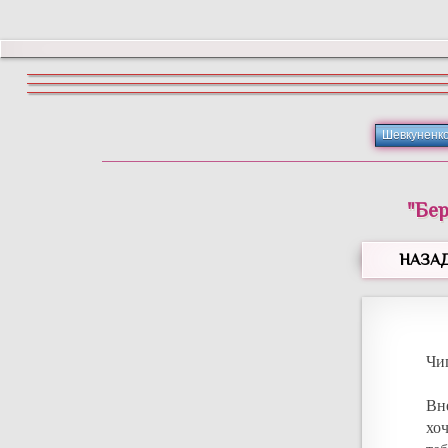
Шевкуненк
"Бер
НАЗА
Чи
Вн
хо