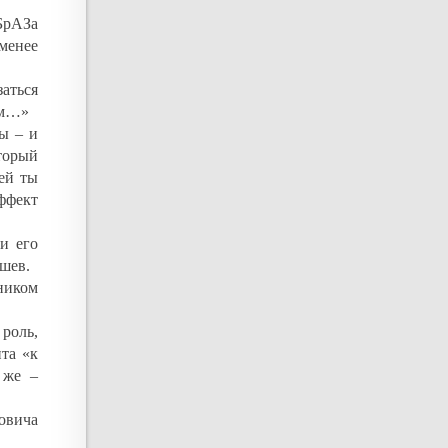
БрАЗа
енее
заться
ом…»
ы – и
оторый
ей ты
ффект
и его
шев.
ником
роль,
та «к
 же –
овича