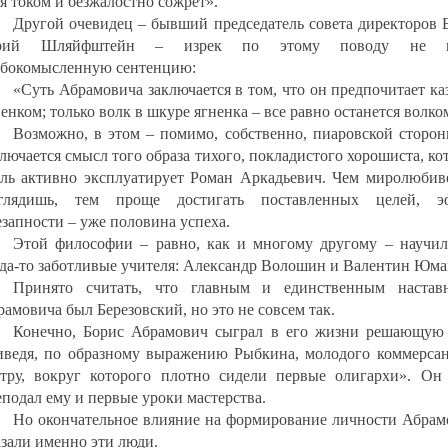
я током и безжалостно сожрет».
Другой очевидец – бывший председатель совета директоров 
ий Шляйфштейн – изрек по этому поводу не м
убокомысленную сентенцию:
«Суть Абрамовича заключается в том, что он предпочитает ка
ненком; только волк в шкуре ягненка – все равно останется волк
Возможно, в этом – помимо, собственно, пиаровской сторон
ключается смысл того образа тихого, покладистого хорошиста, к
оль активно эксплуатирует Роман Аркадьевич. Чем миролюбив
глядишь, тем проще достигать поставленных целей, э
езапности – уже половина успеха.
Этой философии – равно, как и многому другому – научил
гда-то заботливые учителя: Александр Волошин и Валентин Юма
Принято считать, что главным и единственным настав
амовича был Березовский, но это не совсем так.
Конечно, Борис Абрамович сыграл в его жизни решающую 
иведя, по образному выражению Рыбкина, молодого коммерсан
стру, вокруг которого плотно сидели первые олигархи». Он
еподал ему и первые уроки мастерства.
Но окончательное влияние на формирование личности Абрам
азали именно эти люди.