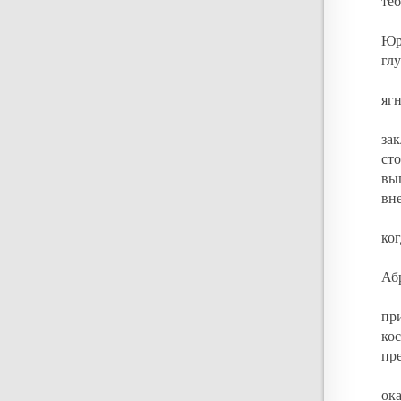
теб
Юр
гл
яг
за
ст
вы
вн
ко
Абр
пр
ко
пр
ок