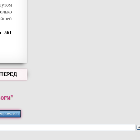
нутом
колько
ейшей
561
ВПЕРЕД
роги"
мпроматов