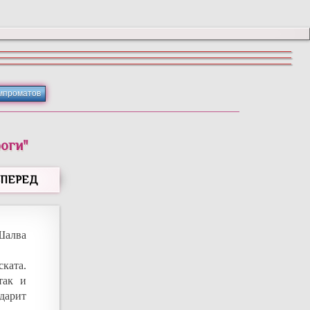
мпроматов
роги"
ВПЕРЕД
Шалва
ската.
так и
ударит