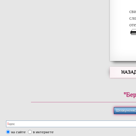
св
сл
от
НАЗА
"Бер
Шевкуненк
на сайте
в интернете