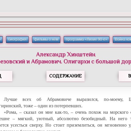
о
биография
фильмы о нём
программа «Лихие 90-е»
Война ко
Александр Хинштейн
езовский и Абрамович. Олигархи с большой до
Д
СОДЕРЖАНИЕ
Лучше всех об Абрамовиче выразился, по-моему, 
гиринский, тоже – один из потерпевших.
«Рома, – сказал он мне как-то, – очень похож на морского 
ешне – мягкий, уютный, абсолютно безобидный. На него 
чется усесться сверху. Но стоит приземлиться, он мгновенно 