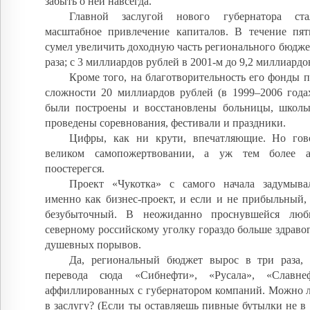
забыть о ней навсегда.
Главной заслугой нового губернатора ста
масштабное привлечение капиталов. В течение пя
сумел увеличить доходную часть регионального бюджет
раза; с 3 миллиардов рублей в 2001-м до 9,2 миллиардов
Кроме того, на благотворительность его фонды 
сложности 20 миллиардов рублей (в 1999–2006 годах
были построены и восстановлены больницы, школы,
проведены соревнования, фестивали и праздники.
Цифры, как ни крути, впечатляющие. Но гов
великом самопожертвовании, а уж тем более 
поостерегся.
Проект «Чукотка» с самого начала задумыва
именно как бизнес-проект, и если и не прибыльный,
безубыточный. В неожиданно проснувшейся лю
северному российскому уголку гораздо больше здраво
душевных порывов.
Да, региональный бюджет вырос в три раза,
перевода сюда «Сибнефти», «Русала», «Славн
аффиллированных с губернатором компаний. Можно ли
в заслугу? (Если ты оставляешь пивные бутылки не в 