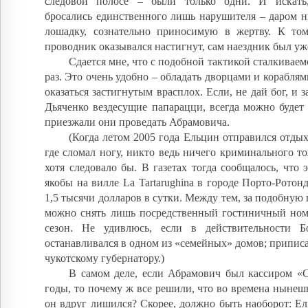
следовой полосе – были только одни. И искать,
бросались единственного лишь нарушителя – даром 
лошадку, сознательно приносимую в жертву. К том
проводник оказывался настигнут, сам наездник был уж
Сдается мне, что с подобной тактикой сталкиваем
раз. Это очень удобно – обладать дворцами и кораблям
оказаться застигнутым врасплох. Если, не дай бог, и 
Дьяченко вездесущие папарацци, всегда можно будет 
приезжали они проведать Абрамовича.
(Когда летом 2005 года Ельцин отправился отды
где сломал ногу, никто ведь ничего криминального то
хотя следовало бы. В газетах тогда сообщалось, что 
якобы на вилле La Tartarughina в городе Порто-Ротонд
1,5 тысячи долларов в сутки. Между тем, за подобную
можно снять лишь посредственный гостиничный номе
сезон. Не удивлюсь, если в действительности Б
останавливался в одном из «семейных» домов; приписа
чукотскому губернатору.)
В самом деле, если Абрамович был кассиром «
годы, то почему ж все решили, что во времена ныне
он вдруг лишился? Скорее, должно быть наоборот: Ел