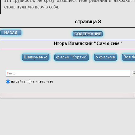
эти трудности, не сразу давшиеся тебе решения и находки, 
столь нужную веру в себя.
страница 8
НАЗАД
СОДЕРЖАНИЕ
Игорь Ильинский "Сам о себе"
Шевкуненко
фильм "Кортик"
о фильме
Зоя 
на сайте
в интернете