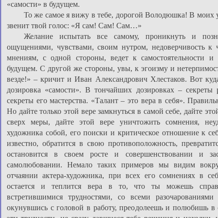
«самости» в будущем.
То же самое я вижу в тебе, дорогой Володюшка! В моих 
звенит твой голос: «Я сам! Сам! Сам…»
Желание испытать все самому, проникнуть и позн
ощущениями, чувствами, своим нутром, недоверчивость к 
мнениям, с одной стороны, ведет к самостоятельности и 
будущем. С другой же стороны, увы, к эгоизму и нетерпимос
везде!» – кричит и Иван Александрович Хлестаков. Вот куд
дозировка «самости». В тончайших дозировках – секреты 
секреты его мастерства. «Талант – это вера в себя». Правил
Но дайте только этой вере замкнуться в самой себе, дайте это
сверх меры, дайте этой вере уничтожить сомнения, неуд
художника собой, его поиски и критическое отношение к себ
известно, обратится в свою противоположность, превратит
остановится в своем росте и совершенствовании и за
самолюбовании. Немало таких примеров мы видим вокр
отчаянии актера-художника, при всех его сомнениях в себ
остается и теплится вера в то, что ты можешь справ
встретившимися трудностями, со всеми разочарованиями 
окунувшись с головой в работу, преодолеешь и полюбишь в 