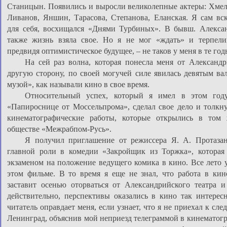
Станицын. Появились и выросли великолепные актеры: Хмел
Ливанов, Яншин, Тарасова, Степанова, Еланская. Я сам вс
для себя, восхищался «Днями Турбиных». В бывш. Алексан
также жизнь взяла свое. Но я не мог «ждать» и терпелив
предвидя оптимистическое будущее, – не таков у меня в те г
На сей раз волна, которая понесла меня от Александр
другую сторону, по своей могучей силе явилась девятым ва
музой», как называли кино в свое время.
Относительный успех, который я имел в этом год
«Папироснице от Моссельпрома», сделал свое дело и толкн
кинематографические работы, которые открылись в том
обществе «Межрабпом-Русь».
Я получил приглашение от режиссера Я. А. Протазан
главной роли в комедии «Закройщик из Торжка», которая 
экзаменом на положение ведущего комика в кино. Все лето 
этом фильме. В то время я еще не знал, что работа в кин
заставит осенью оторваться от Александрийского театра 
действительно, перспективы оказались в кино так интересн
читатель оправдает меня, если узнает, что я не приехал к сл
Ленинград, объяснив мой неприезд телеграммой в кинематогр