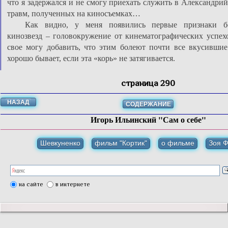
что я задержался и не смогу приехать служить в Александри
травм, полученных на киносъемках…
Как видно, у меня появились первые признаки б
кинозвезд – головокружение от кинематографических успех
свое могу добавить, что этим болеют почти все вкусившие
хорошо бывает, если эта «корь» не затягивается.
страница 290
НАЗАД
СОДЕРЖАНИЕ
Игорь Ильинский "Сам о себе"
Шевкуненко
фильм "Кортик"
о фильме
Зоя 
на сайте
в интернете