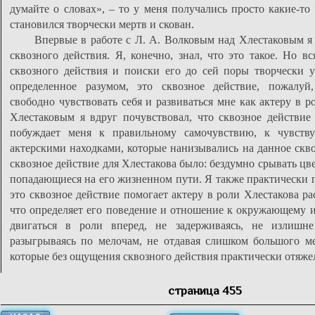
думайте о словах», – то у меня получались просто какие-то
становился творчески мертв и скован.
Впервые в работе с Л. А. Волковым над Хлестаковым я
сквозного действия. Я, конечно, знал, что это такое. Но в
сквозного действия и поиски его до сей поры творчески у
определенное разумом, это сквозное действие, пожалуй
свободно чувствовать себя и развиваться мне как актеру в р
Хлестаковым я вдруг почувствовал, что сквозное действие
побуждает меня к правильному самочувствию, к чувству
актерскими находками, которые нанизывались на данное скво
сквозное действие для Хлестакова было: бездумно срывать цв
попадающиеся на его жизненном пути. Я также практически п
это сквозное действие помогает актеру в роли Хлестакова ра
что определяет его поведение и отношение к окружающему и
двигаться в роли вперед, не задерживаясь, не излишне
разыгрываясь по мелочам, не отдавая слишком большого м
которые без ощущения сквозного действия практически отяже
страница 455