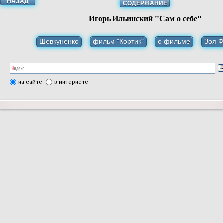
НАЗАД
СОДЕРЖАНИЕ
Игорь Ильинский "Сам о себе"
Шевкуненко
фильм "Кортик"
о фильме
Зоя 
на сайте
в интернете