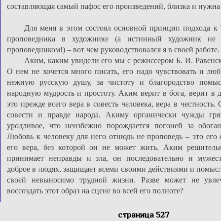
составляющая самый пафос его произведений, близка и нужна
Для меня в этом состоял основной принцип подхода к 
проповедника в художнике (а истинный художник не
проповедником!) – вот чем руководствовался я в своей работе.
Аким, каким увидели его мы с режиссером Б. И. Равенск
О нем не хочется много писать, его надо чувствовать и люб
нежную русскую душу, за чистоту и благородство помыс
народную мудрость и простоту. Аким верит в бога, верит в 
это прежде всего вера в совесть человека, вера в честность.
совести и правде народа. Акиму органически чужды гряз
уродливое, что неизбежно порождается погоней за обогащ
Любовь к человеку для него отнюдь не проповедь – это его 
его вера, без которой он не может жить. Аким решитель
принимает неправды и зла, он последовательно и мужес
доброе в людях, защищает всеми своими действиями и помысл
своей невыносимо трудной жизни. Разве может не увлеч
воссоздать этот образ на сцене во всей его полноте?
страница 527