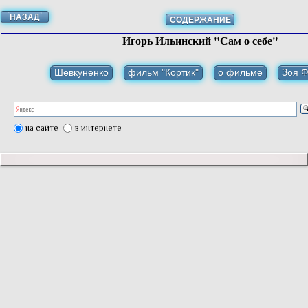
НАЗАД
СОДЕРЖАНИЕ
Игорь Ильинский "Сам о себе"
Шевкуненко
фильм "Кортик"
о фильме
Зоя 
на сайте
в интернете