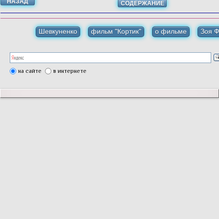
НАЗАД
СОДЕРЖАНИЕ
Шевкуненко
фильм "Кортик"
о фильме
Зоя 
на сайте
в интернете