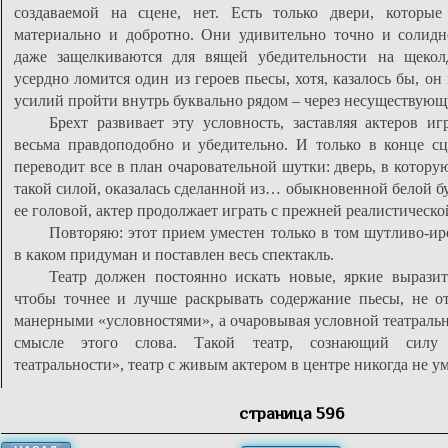
создаваемой на сцене, нет. Есть только двери, которые
материально и добротно. Они удивительно точно и солидн
даже защелкиваются для вящей убедительности на щекол
усердно ломится один из героев пьесы, хотя, казалось бы, он
усилий пройти внутрь буквально рядом – через несуществующ
Брехт развивает эту условность, заставляя актеров иг
весьма правдоподобно и убедительно. И только в конце с
переводит все в план очаровательной шутки: дверь, в котору
такой силой, оказалась сделанной из… обыкновенной белой б
ее головой, актер продолжает играть с прежней реалистическ
Повторяю: этот прием уместен только в том шутливо-ир
в каком придуман и поставлен весь спектакль.
Театр должен постоянно искать новые, яркие выразит
чтобы точнее и лучше раскрывать содержание пьесы, не о
манерными «условностями», а очаровывая условной театраль
смысле этого слова. Такой театр, сознающий силу
театральности», театр с живым актером в центре никогда не у
страница 596