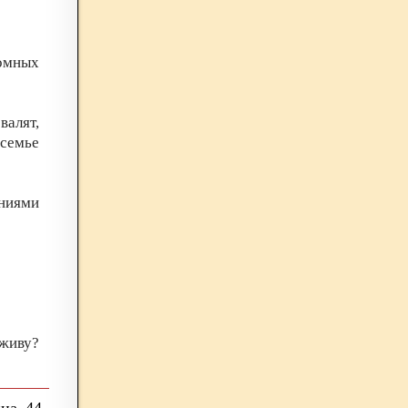
омных
валят,
 семье
ниями
оживу?