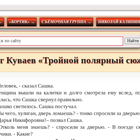
→
«КОРТИК» →
СЪЁМОЧНАЯ ГРУППА →
НИКОЛАЙ КАЛИНИН
г
Куваев
«Тройной полярный сю
Человек, - сказал Сашка.
нщина вышли на калитки и долго смотрела ему вслед, п
лась, что Сашка свернул правильно.
ошко светилось. Сашка постучал.
Ты чего, хулиган, дверь ломаешь? - тонко спросили за дверью
Дарья Никифоровна!– позвал Сашка.
Отколь меня знаешь? - спросили за дверью. - В поезде с
чики. - Какие?