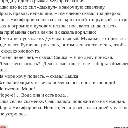
Борода у одного рыжая. Федор Игнатьич.
шка изо всех сил «дыхнул» в замочную скважину.
Вроде, правда, непьющий, – изумленно сказали за дверью.
рья Никифоровна оказалась крохотной старушкой в огр
ках и огромном пуховом платке: нос, валенки да платок.
а прибавила свет в лампе и сказала ворчливо:
Я чего не пускала-то. Думала пьяный. Мужики, которые лес 
оде пьют. Ругаешь, ругаешь, потом деньги отымешь, чтобы
, сколько хлопот-то.
У меня денег нет, – сказал Сашка. – Я по делу приехал.
Дело чего искать? Дело само ищет, все заборы объявле
аны.
На море хочу попасть, – сказал Сашка.
Все на рыбацких тысячах помешались, прости господи!
Не тысячи. Море!
Море-е!… Вода она и есть вода…
шка сел на скамейку. Снял пальто, положил его на чемодан.
Дарья Никифоровна. Ничего, если я несколько дней у вас п
не устроюсь.