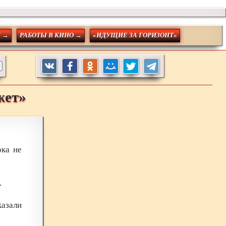
 →
РАБОТЫ В КИНО →
«ИДУЩИЕ ЗА ГОРИЗОНТ»
жет»
ока не
.
казали