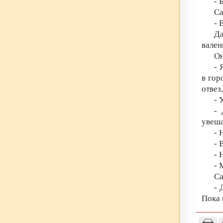
- 
Са
- 
Да
вален
Он
- 
в гор
отвез
- 
- 
увеш
- 
- 
- 
- 
Са
- 
Пока 