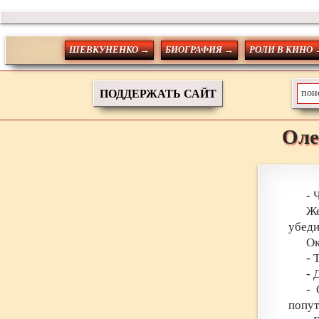
ШЕВКУНЕНКО →
БИОГРАФИЯ →
РОЛИ В КИНО 
ПОДДЕРЖАТЬ САЙТ
Оле
- 
Же
убеди
Ок
- 
- 
- 
попут