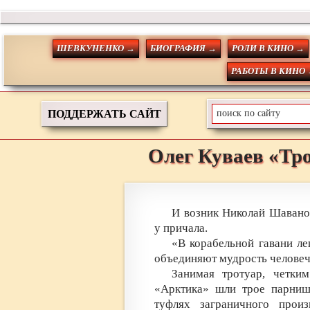
ШЕВКУНЕНКО →
БИОГРАФИЯ →
РОЛИ В КИНО →
РАБОТЫ В КИНО
ПОДДЕРЖАТЬ САЙТ
Олег
Куваев
«Тр
И возник Николай Шаванос
у причала.
«В корабельной гавани ле
объединяют мудрость человеч
Занимая тротуар, четки
«Арктика» шли трое парниш
туфлях заграничного прои