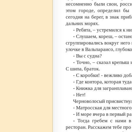
несомненно были свои, росси
этом городе, определил бы
сегодня на берег, в знак при
дальних морях.
- Ребята, – устремился к н
- Слушаем, кореш, – оста
сгруппировались вокруг него
улочке в Вальпараисо, глубо
- Вы с судна?
- Точно, – сказал крепыш 
С шипа, браток.
- С коробки! - вежливо до
- Где контора, которая туд
- Книжка для загранплаван
- Нет!
Черноволосый присвистну
- Матросская для местного
- И море вчера в первый ра
- Тогда гребем с нами в
ресторан. Расскажем тебе про