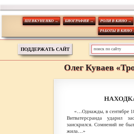
ШЕВКУНЕНКО →
БИОГРАФИЯ →
РОЛИ В КИНО →
РАБОТЫ В КИНО
ПОДДЕРЖАТЬ САЙТ
Олег
Куваев
«Тр
НАХОДК
«…Однажды, в сентябре 18
Витватерсранда ударил за
заискрился. Сомнений не был
жила…»