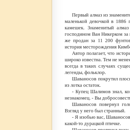
Первый алмаз из знамени
маленькой девочкой в 1886 
камешек. Знаменитый алма
господином Ван Никерком за н
же продан за 11 200 фунтов
история месторождения Кимб
Автор полагает, что истор
широко известна. Тем не мене
всегда в таких случаях суще
легенды, фольклор.
Шаваносов покрутил плоск
из лотка остаток.
- Купец Шалимов знал, ко
незнакомец. - Вы добросовест
Шаваносов повернул гол
Взгляд у него был странный.
- Я изобью вас, Шаваносов
какой-то дурацкой птичке.
Шаваносов протянул руку 