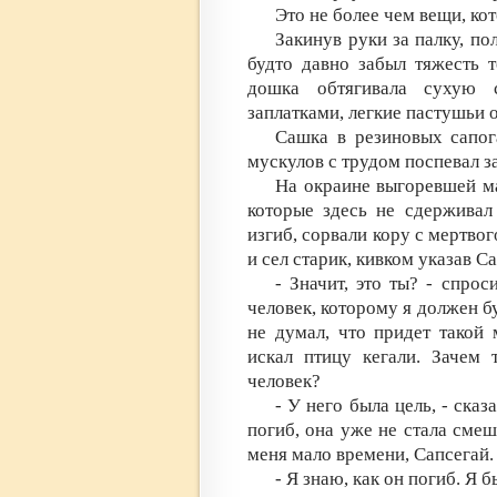
Это не более чем вещи, кот
Закинув руки за палку, по
будто давно забыл тяжесть т
дошка обтягивала сухую 
заплатками, легкие пастушьи 
Сашка в резиновых сапог
мускулов с трудом поспевал з
На окраине выгоревшей ма
которые здесь не сдерживал
изгиб, сорвали кору с мертвог
и сел старик, кивком указав С
- Значит, это ты? - спрос
человек, которому я должен бу
не думал, что придет такой
искал птицу кегали. Зачем 
человек?
- У него была цель, - ска
погиб, она уже не стала смеш
меня мало времени, Сапсегай.
- Я знаю, как он погиб. Я б