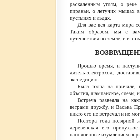
раскаленным углям, о реке
пираньи, о летучих мышах в
пустынях и льдах.
Для вас вся карта мира со
Таким образом, мы с вам
путешествия по земле, и в эт
ВОЗВРАЩЕН
Прошло время, и наступи
дизель-электроход, достав
экспедицию.
Была толпа на причале,
объятия, шампанское, слезы, и
Встреча развеяла на как
ветрами дружбу, и Васька П
никто его не встречал и не мог
Полтора года полярной ж
деревенская его припухлост
наполненные изумлением пер