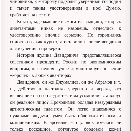
чиновника, к которому подходит уверенный господин
и тычет таким удостоверением в нос! Думаю,
сработает на все сто.
Кстати, задержавшие вымогателя сыщики, которых
дилетантами никак не назовешь, отнеслись к
удостоверению вполне серьезно. Не торопились
списать его как курьез, а оставили в числе вещдоков
для изучения и проверки.
История жулика Давидовича, представлявшегося
советником президента России по экономическим
вопросам, как нельзя лучше демонстрирует значение
«корочек» в любых авантюрах.
Давидович, он же Джумалиев, он же Абрамов и т.
п., действовал настолько уверенно и дерзко, что
вышедшие на его след детективы усомнились: а вдруг
он реальное лицо? Проходимец обладал незаурядным
артистическим талантом. Он легко знакомился с
нужными людьми, умел быть обворожительным и
компанейским. В арсенале его уловок имелось не
только роскошное, обтянутое бордовой кожей