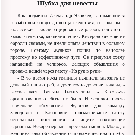
Шубка для невесты
Как подметил Александр Яковлев, занимавшийся
разработкой банды до конца следствия, сначала была
«классика» - квалифицированные разбои, гоп-стопы,
вымогательства, мошенничества. Кемеровские еще не
обросли связями, не имели опыта действий в большом
городе. Поэтому Жуликов пошел по наиболее
простому, но эффективному пути. Он придумал схему
нападений на челноков, дающих объявления о
продаже вещей через газету «Из рук в руки».
- В то время из-за границы начинали завозить не
дешевый ширпотреб, а достаточно дорогие товары, -
рассказывает Татьяна Гизатуллина. - Какого-то
организованного сбыта не было. И челноки просто
размещали объявления. Жуликов дал команду
Заводовой и Кабановой: просматривайте газету
бесплатных объявлений и ищите подходящие
варианты. Вскоре первый адрес был найден. Молодая
женщина дала объявление о продаже песцовой шубы