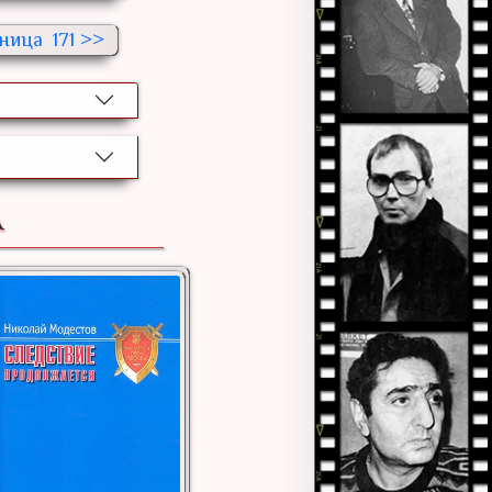
171 >>
А