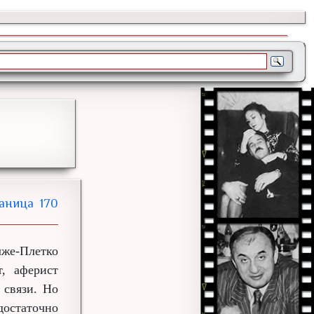
170
же-Плетко
т, аферист
 связи. Но
достаточно