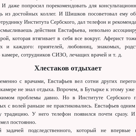
. И даже попросил порекомендовать для консультацион
дь из достойных коллег. И Шишков посоветовал ему об
отруднику Института Сербского, дал телефон и рекоменд
осмысливаешь действия Евстафьева, невольно ассоциир
рой, которая втягивает в себя все вокруг. Аферист тож
х и каждого: приятелей, любовниц, знакомых, родс
 камере, сотрудников СИЗО, лечащих врачей и т. д.
Хлестаков отдыхает
еменно с врачами, Евстафьев вел сотни других перего
 камере не знал отдыха. Впрочем, в Бутырке к этому уже
жимом проблемы давно. Но в Институте Сербского п
ых с волей раньше не практиковались. Евстафьев одним
у традицию. У него телефон появился почти сразу. И
имел постоянно.
й задачей подследственного, который не впервые 