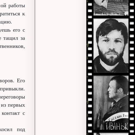
ной работы
ратиться к
ацию.
уешь его с
е тащил за
твенников,
воров. Его
 привыкли.
ереговоры
 из первых
 контакт с
косил под