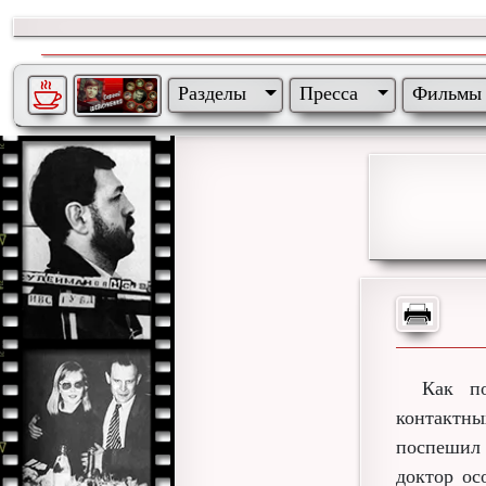
Разделы
Пресса
Фильмы
Как по
контактны
поспешил 
доктор ос