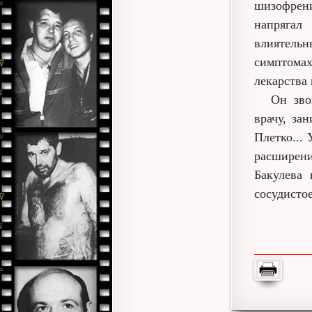
шизофрен
напрягал
влиятельн
симптома
лекарства 
Он зво
врачу, за
Плетко...
расширен
Бакулева
сосудистое