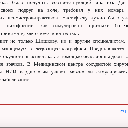
ика, было получить соответствующий диагноз. Для
 своих подруг на воле, требовал у них номера 
ых психиатров-практиков. Евстафьеву нужно было уз
х шизофрении: как симулировать признаки болез
принимать, как отвечать на тесты...
нит не только Шишкову, но и другим специалистам. 
нимающемуся электроэнцефалографией. Представляется 
 У окулиста выясняет, как с помощью белладонны добить
ия зрачков. В Медицинском центре сосудистой хирур
 и НИИ кардиологии узнает, можно ли симулировать 
 заболевание.