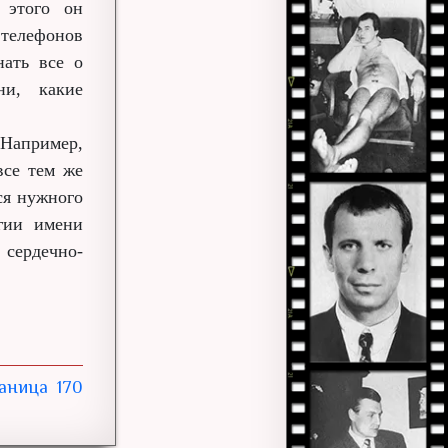
 этого он
телефонов
нать все о
ни, какие
Например,
все тем же
ся нужного
гии имени
сердечно-
170