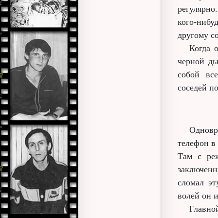
регулярно
кого-нибу
другому с
Когда 
черной ды
собой все
соседей по
Одновр
телефон в
Там с ре
заключенн
сломал эт
волей он 
Главно