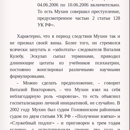
04.06.2006 по 10.06.2006 включительно.
То есть Мухин совершил преступление,
предусмотренное частью 2 статьи 128
УК РФ».
Характерно, что в период следствия Мухин так и
не признал своей вины. Более того, он стремился
всячески запутать и «заболтать» следователя Виталия
Кулебу. Эскулап сыпал терминами, приводил
длиннющие цитаты из учебников психиатрии,
постоянно жонглировал различными научными
формулировками.
- Можно сделать предположение, - говорит
Виталий Викторович, - что Мухин взял на себя
неблагодарную роль «паровоза», то есть объяснил
госпитализацию личной инициативой, не случайно. В
2002 году Мухин был судим Головинским районным
судом по двум статьям УК РФ - «Получение взятки» и
«Служебный подлог» - и приговорен к трем годам
условно, с испытательным сроком два года и