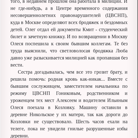
того, в недавнем прошлом она работала в милиции. И
не где-нибудь, а в Центре временного содержания
несовершеннолетних правонарушителей (ЦВСНП),
куда в Москве определяют всех бродяжек и бездомных
детей. Олег отдал ей документы Кмит - студенческий
билет и зачетную книжку. И по возвращении в Москву
Олеся поспешила к своим бывшим коллегам. Те без
труда выяснили, что светловолосая бродяжка Люба
давно уже разыскивается милицией как пропавшая без
вести.
Сестра догадывалась, чем все это грозит брату, и
решила помочь: родная кровь как-никак... Вместе с
бывшим сослуживцем, заместителем начальника по
режиму ЦВСНП Гониковым, родственником и
уроженцем тех мест Алексеем и водителем Ильиным
Олеся поехала в Козловку. Машину оставили в
деревне Никольское у их матери, так как дороги до
Козловки не существовало. Шесть часов ехали на
телеге, пока не увидели гнилые разрушенные избы
деревни.