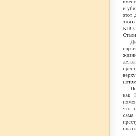
вмест
и уби
этот 
этого
КПСС
Стали
Ди
парти
жизни
делал
прест
верху
потом
По
как 
номен
что т
сама
прест
она н