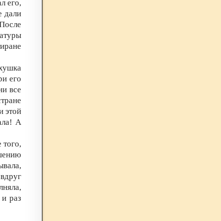
л его,
е дали
 После
латуры
иране
рхушка
ри его
ни все
стране
и этой
ала! А
 того,
шению
ывала,
 вдруг
няла,
 и раз