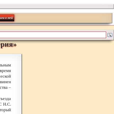
иги о ней
ерия
»
альным
время
ческой
бвинен
ства –
съезда
С Н.С.
торый