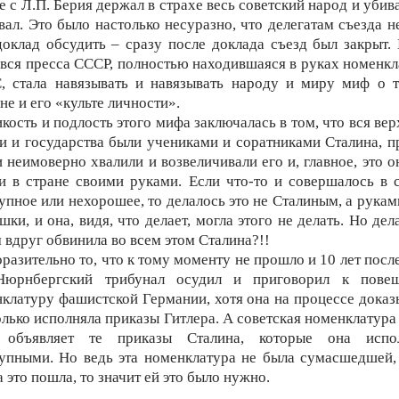
е с Л.П. Берия держал в страхе весь советский народ и убива
вал. Это было настолько несуразно, что делегатам съезда н
доклад обсудить – сразу после доклада съезд был закрыт.
 вся пресса СССР, полностью находившаяся в руках номенк
, стала навязывать и навязывать народу и миру миф о т
не и его «культе личности».
кость и подлость этого мифа заключалась в том, что вся ве
и и государства были учениками и соратниками Сталина, п
 неимоверно хвалили и возвеличивали его и, главное, это о
и в стране своими руками. Если что-то и совершалось в 
упное или нехорошее, то делалось это не Сталиным, а рукам
шки, и она, видя, что делает, могла этого не делать. Но дел
 вдруг обвинила во всем этом Сталина?!!
разительно то, что к тому моменту не прошло и 10 лет после
Нюрнбергский трибунал осудил и приговорил к пове
клатуру фашистской Германии, хотя она на процессе доказ
олько исполняла приказы Гитлера. А советская номенклатура
 объявляет те приказы Сталина, которые она испол
упными. Но ведь эта номенклатура не была сумасшедшей,
а это пошла, то значит ей это было нужно.