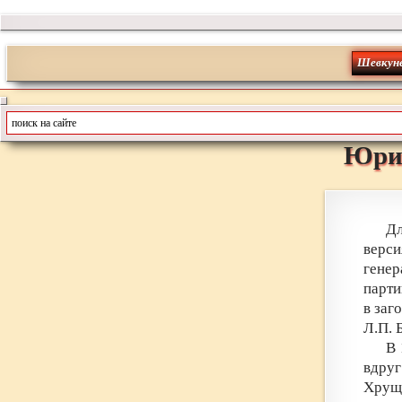
Шевкун
Юри
Дл
верс
генер
парти
в заг
Л.П. 
В 
вдруг
Хрущ