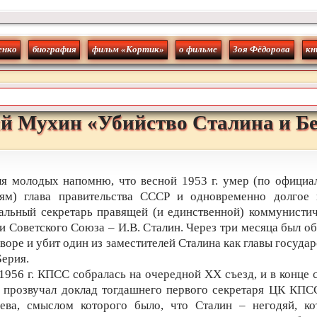
енко
биография
фильм «Кортик»
о фильме
Зоя Фёдорова
кн
й
Мухин
«
Убийство Сталина и Б
я молодых напомню, что весной 1953 г. умер (по офици
иям) глава правительства СССР и одновременно долгое 
альный секретарь правящей (и единственной) коммунисти
и Советского Союза – И.В. Сталин. Через три месяца был о
оворе и убит один из заместителей Сталина как главы государ
Берия.
1956 г. КПСС собралась на очередной ХХ съезд, и в конце 
 прозвучал доклад тогдашнего первого секретаря ЦК КПС
ева, смыслом которого было, что Сталин – негодяй, ко