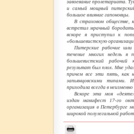
завоевание пролетариата. Ту
и самый мощный питерский
большое влияние гапоновцы.
В страховом обществе, к
встретил мрачный бородатый
вскоре я приступил к поп
«большевистскую организаци
Питерские рабочие шли
течение многих недель я 
большевистский рабочий 
результат был плох. Мне удал
причем все эти пять, как 
запьянцовскими типами. 
приходила всегда в неизменно
Вскоре эта моя «деяте
издан манифест 17-го окт
организация в Петербурге м
широкой полулегальной работ