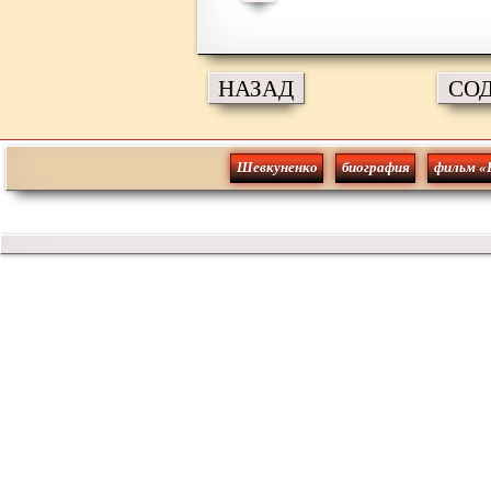
НАЗАД
СО
Шевкуненко
биография
фильм «