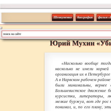
Шевкуненко
биография
фильм «
Юрий
Мухин
«
Уб
«Насколько вообще тогда
насколько не имели корней
организация их в Петербурге 
А в Нарвском рабочем районе 
были минимальны, вернее 
Большевистское движение б
курсистки, литераторы, л
мелкие буржуа, вот где рос
понимал, и, по его плану, 