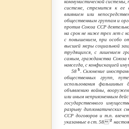
коммунистической системы, 
системе, стремится к ее 
влиянием или непосредств
общественным группам и орг
против Союза ССР деятельно
на срок не ниже трех лет с 
с повышением, при особо о
высшей меры социальной защ
трудящихся, с лишением гр
самым, гражданства Союза С
навсегда, с конфискацией им
5
58
. Склонение иностран
общественных групп, пут
использования фальшивых 
объявлению войны, вооруже
или иным неприязненным дейст
государственного имущест
разрыву дипломатических сн
ССР договоров и т.п. влече
2
указанные в ст. 58
настоя