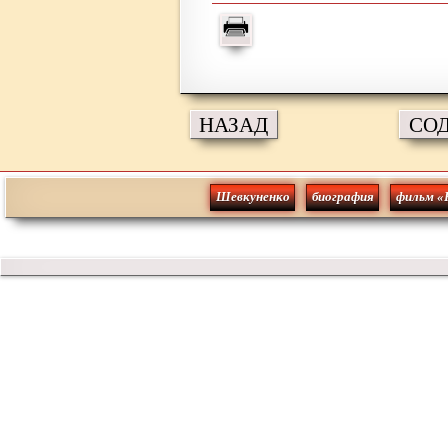
НАЗАД
СО
Шевкуненко
биография
фильм «