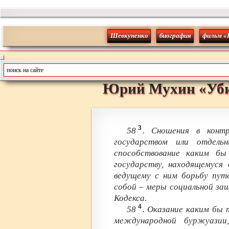
Шевкуненко
биография
фильм «
Юрий
Мухин
«
Уб
3
58
. Сношения в контр
государством или отдель
способствование каким бы
государству, находящемуся
ведущему с ним борьбу путе
собой – меры социальной за
Кодекса.
4
58
. Оказание каким бы
международной буржуазии,