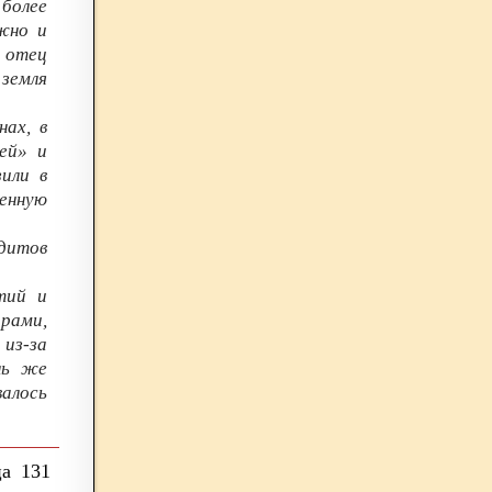
 более
ожно и
 отец
 земля
нах, в
ей» и
или в
енную
ндитов
тий и
рами,
 из-за
ль же
алось
131