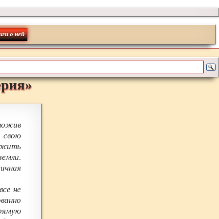
иги о ней
ерия
»
иложив
и свою
т жить
земли.
ичная
все не
ованно
прямую