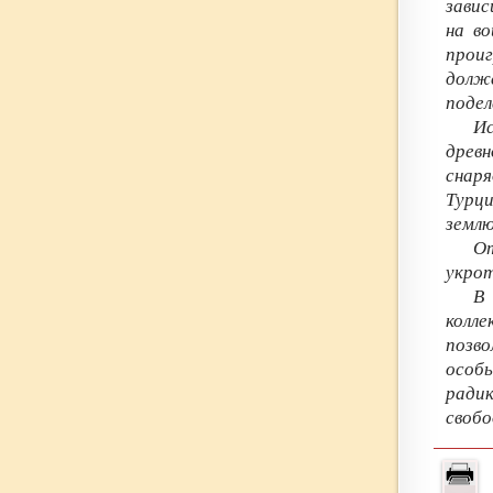
завис
на во
прои
долже
подел
Ис
древ
снар
Турц
землю
От
укрот
В
колл
позво
особ
ради
свобо