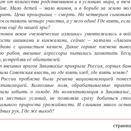
ит от количества родственников и в условиях мира, и тем
йне. Мало детей – мало воинов, и в борьбе за землю м
грать. Цена проигрыша – смерть. Но четверым сыновьям
н оставить четыре участка, а у него один! Где взять, если
ена ещё до нашей эры?
покон веков «человеческие излишки» уничтожались в вой
ности шашками и кинжалами, сейчас – залпами «Алазан
ядами с цианистым калием. Дикие горные племена вывоз
ию рабов, внешние агрессоры пытались захватить бесц
, истребляя её обитателей.
 внешних врагов Закавказье прикрыла Россия, горных ба
ила Советская власть, но где взять хлеб, где взять землю?
 России проблема была решена национализацией помес
ективизацией. Колхозные поля, обрабатываемые тракто
лили забыть о голоде. Но коллективизация в Закавказье,
ых местных условий, не позволяла сразу добиться сто
кального прироста урожайности. И слишком много остав
дных рук. Где же выход?