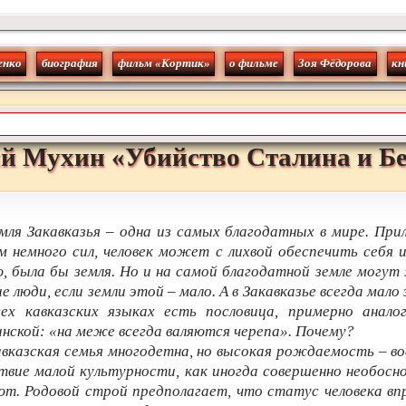
енко
биография
фильм «Кортик»
о фильме
Зоя Фёдорова
кн
й
Мухин
«
Убийство Сталина и Б
мля Закавказья – одна из самых благодатных в мире. Пр
м немного сил, человек может с лихвой обеспечить себя 
, была бы земля. Но и на самой благодатной земле могу
е люди, если земли этой – мало. А в Закавказье всегда мало 
сех кавказских языках есть пословица, примерно аналог
нской: «на меже всегда валяются черепа». Почему?
вказская семья многодетна, но высокая рождаемость – во
твие малой культурности, как иногда совершенно необосн
т. Родовой строй предполагает, что статус человека в