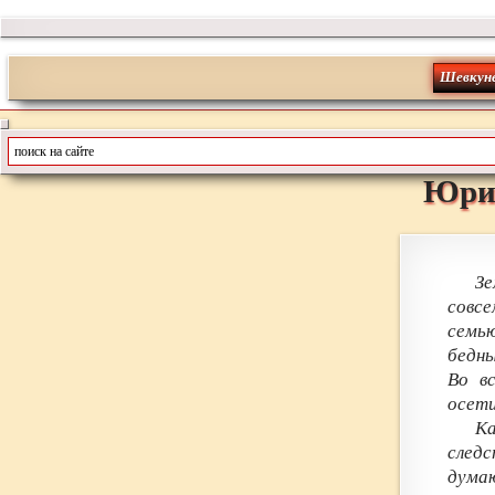
Шевкун
Юри
Зе
совсе
семью
бедны
Во в
осети
Ка
следс
думаю