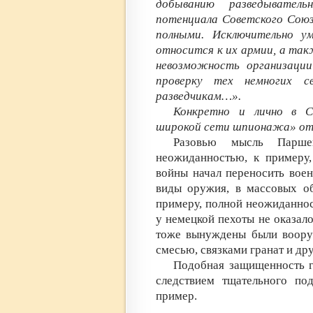
добыванию разведыватель
потенциала Советского Союз
полными. Исключительно ум
относится к их армии, а та
невозможность организаци
проверку тех немногих св
разведчикам…».
Конкретно и лично в С
широкой сети шпионажа» отв
Разовью мысль Парше
неожиданностью, к примеру,
войны начал переносить воен
виды оружия, в массовых о
примеру, полной неожиданнос
у немецкой пехоты не оказал
тоже вынуждены были воору
смесью, связками гранат и д
Подобная защищенность г
следствием тщательного по
пример.