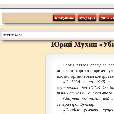
Шевкуненко
биография
фильм «
Юрий
Мухин
«
Уб
Берия взялся сразу за вс
довольно короткое время сум
плотно организовал контрразв
«С 1938 г. по 1945 г.
внутренних дел СССР. Он б
таких случаях – оценка врага.
Сборник «Мировая война
генерал фон Бутлар.
«Особые условия, суще