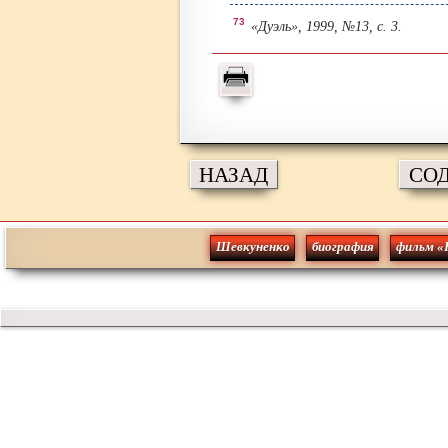
73
«Дуэль», 1999, №13, с. 3.
НАЗАД
СО
Шевкуненко
биография
фильм «