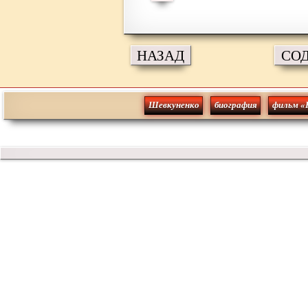
НАЗАД
СО
Шевкуненко
биография
фильм «