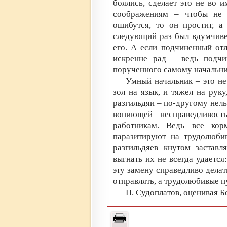
боялись, сделает это не во 
соображениям – чтобы не 
ошибутся, то он простит, а
следующий раз был вдумчивее
его. А если подчиненный отл
искренне рад – ведь подчи
порученного самому начальник
Умный начальник – это не
зол на язык, и тяжел на руку
разгильдяи – по-другому нельз
вопиющей несправедливос
работникам. Ведь все кор
паразитируют на трудолюби
разгильдяев кнутом заставл
выгнать их не всегда удается:
эту замену справедливо делать
отправлять, а трудолюбивые п
П. Судоплатов, оценивая Б