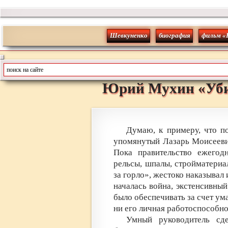
Шевкуненко
биография
фильм «
Юрий
Мухин
«
Уб
Думаю, к примеру, что п
упомянутый Лазарь Моисееви
Пока правительство ежегод
рельсы, шпалы, стройматериал
за горло», жестоко наказывал 
началась война, экстенсивны
было обеспечивать за счет ума
ни его личная работоспособнос
Умный руководитель сд