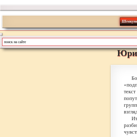
Шевкун
Юри
Бо
«подп
текст
попу
груп
взгля
Ит
разби
чувст