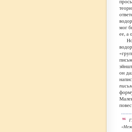
прось
теори
ответ
водор
мог б
ее, а 
Но
водо
«гру
пись
эйншт
он да
напи
пись
форму
Мален
повес
96
Г.
«Меж