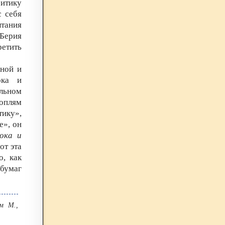
ритику
с себя
ытания
 Берия
ретить
мной и
ока и
льном
оплям
тику»,
е», он
ока и
от эта
о, как
 бумаг
м М.,