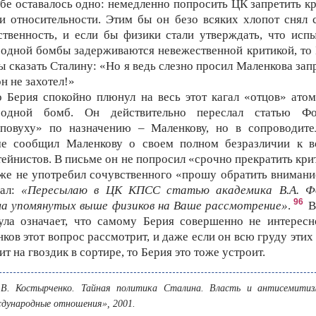
бе оставалось одно: немедленно попросить ЦК запретить к
и относительности. Этим бы он безо всяких хлопот снял 
ственность, и если бы физики стали утверждать, что исп
одной бомбы задерживаются невежественной критикой, то
ы сказать Сталину: «Но я ведь слезно просил Маленкова зап
он не захотел!»
 Берия спокойно плюнул на весь этот кагал «отцов» ато
родной бомб. Он действительно переслал статью Ф
пповуху» по назначению – Маленкову, но в сопроводите
ме сообщил Маленкову о своем полном безразличии к в
ейнистов. В письме он не попросил «срочно прекратить кри
же не употребил сочувственного «прошу обратить внимани
сал:
«Пересылаю в ЦК КПСС статью академика В.А. Ф
96
ма упомянутых выше физиков на Ваше рассмотрение»
.
В
ла означает, что самому Берия совершенно не интересн
ков этот вопрос рассмотрит, и даже если он всю груду этих
ит на гвоздик в сортире, то Берия это тоже устроит.
В. Костырченко. Тайная политика Сталина. Власть и антисемитиз
дународные отношения», 2001.