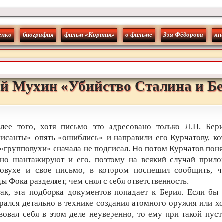
енко
биография
фильм «Кортик»
о фильме
Зоя Фёдорова
кн
й
Мухин
«
Убийство Сталина и Б
лее того, хотя письмо это адресовано только Л.П. Бер
исанты» опять «ошиблись» и направили его Курчатову, к
 «групповухи» сначала не подписал. Но потом Курчатов поня
тно шантажируют и его, поэтому на всякий случай прило
повухе и свое письмо, в котором поспешил сообщить, ч
ды Фока разделяет, чем снял с себя ответственность.
ак, эта подборка документов попадает к Берия. Если бы
рался детально в технике создания атомного оружия или х
вовал себя в этом деле неуверенно, то ему при такой пус