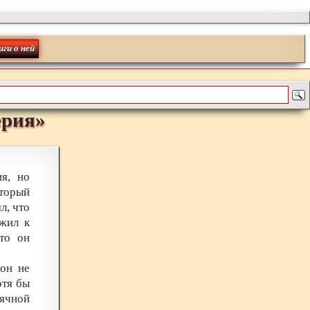
иги о ней
ерия
»
ия, но
оторый
л, что
жил к
то он
 он не
отя бы
тячной